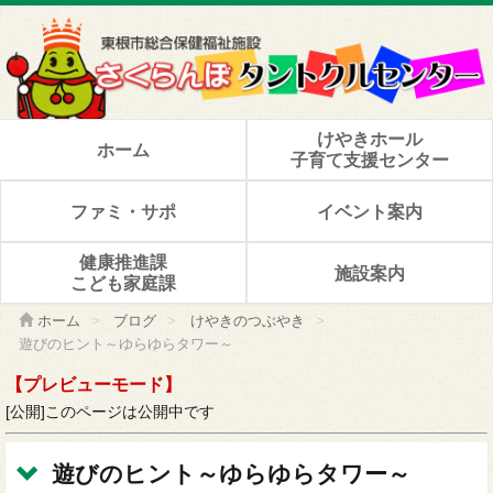
けやきホール
ホーム
子育て支援センター
ファミ・サポ
イベント案内
健康推進課
施設案内
こども家庭課
ホーム
>
ブログ
>
けやきのつぶやき
>
遊びのヒント～ゆらゆらタワー～
【プレビューモード】
[公開]このページは公開中です
遊びのヒント～ゆらゆらタワー～