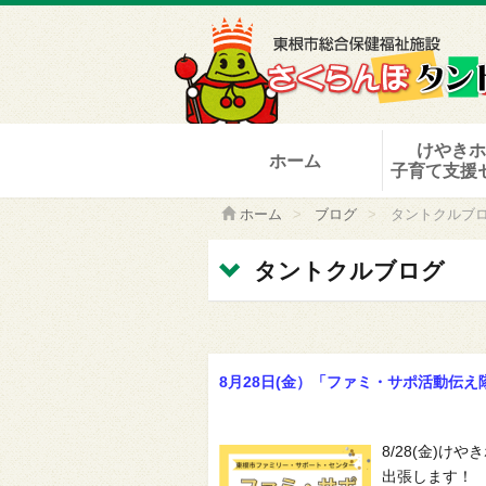
けやき
ホーム
子育て支援
ホーム
>
ブログ
>
タントクルブ
タントクルブログ
8月28日(金）「ファミ・サポ活動伝え
8/28(金)
出張します！