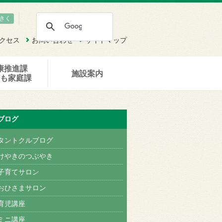
きく
クセス
お問い合わせ
サイトマップ
康推進課
施設案内
ども家庭課
ブログ
タントクルブログ
けやきのつぶやき
子育てサロン
おひさまサロン
育児講座
ミニ講座