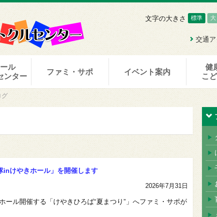
文字の大きさ
標準
大
交通ア
ホール
健
ファミ・サポ
イベント案内
センター
こ
ログ
隊inけやきホール」を開催します
2026年7月31日
けやきホール開催する「けやきひろば“夏まつり”」へファミ・サポが