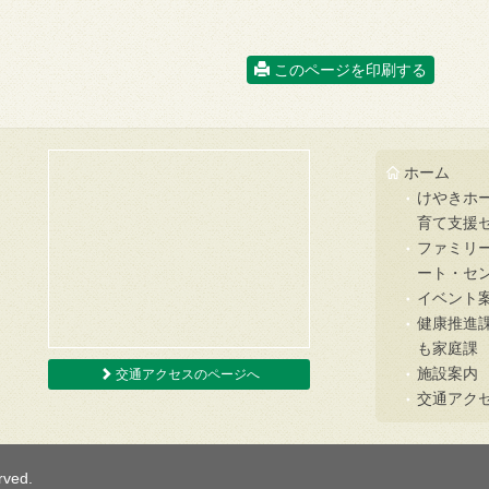
このページを印刷する
ホーム
けやきホ
育て支援
ファミリ
ート・セ
イベント
健康推進
も家庭課
施設案内
交通アクセスのページへ
交通アク
rved.