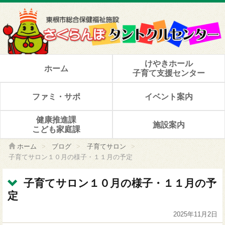
けやきホール
ホーム
子育て支援センター
ファミ・サポ
イベント案内
健康推進課
施設案内
こども家庭課
ホーム
>
ブログ
>
子育てサロン
>
子育てサロン１０月の様子・１１月の予定
子育てサロン１０月の様子・１１月の予
定
2025年11月2日