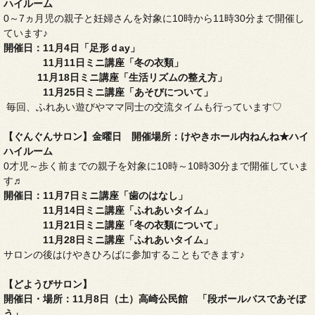
ハイルーム
0～7ヵ月児の親子と妊婦さんを対象に10時から11時30分まで開催し
ています♪
開催日：11月4日「足形ｄay」
11月11日ミニ講座「冬の衣類」
11月18日ミニ講座
「生活リズムの整え方」
11月25日ミニ講座「あそびについて」
毎回、ふれあい遊びやママ同士の交流タイムも行っています♡
【ぐんぐんサロン】金曜日 開催場所：けやきホール内ねんね★ハイ
ハイルーム
0才児～歩く前までの親子を対象に10時～10時30分まで開催していま
す♬
開催日：11月7日ミニ講座「歯のはなし」
11
月14日ミニ講座「ふれあいタイム」
11月21日ミニ講座「冬の衣類について」
11月28日ミニ講座「ふれあいタイム」
サロンの後はけやきひろばに参加することもできます♪
【どようびサロン】
開催日・場所：11月8日（土）高崎公民館 「段ボールバスであそぼ
う」