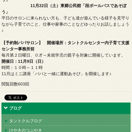
11
月22日（土）東郷公民館「段ボールバスであそぼ
う」
平日のサロンに来られない方も、子ども達が遊んでいる様子を見守り
ながら子育てのこと、仕事や家事のことなどゆったりお話しましょう
♪
【予約制パパサロン】 開催場所：タントクルセンター内子育て支援
センター事務所前
毎月第２日曜日、０才～未就学児の親子を対象に開催しています。
開催日：11月9日（日）
時間：１０時～１１時
11月はミニ講座「パパと一緒に運動あそび」を開催します♪
閲覧回数603回
ブログ
タントクルブログ
けやきのつぶやき