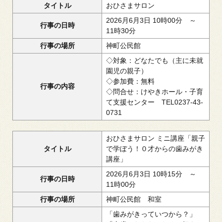
タイトル
おひさまサロン
2026月6月3日 10時00分 ～
行事の日時
11時30分
行事の場所
神町公民館
◇対象：どなたでも（主に未就
園児の親子）
◇参加費：無料
行事の内容
◇問合せ：けやきホール・子育
て支援センター TEL0237-43-
0731
おひさまサロン ミニ講座「親子
タイトル
で学ぼう！０才からの歯みがき
講座」
2026月6月3日 10時15分 ～
行事の日時
11時00分
行事の場所
神町公民館 和室
「歯みがきっていつから？」