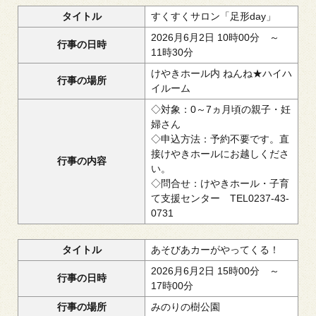
タイトル
すくすくサロン「足形day」
2026月6月2日 10時00分 ～
行事の日時
11時30分
けやきホール内 ねんね★ハイハ
行事の場所
イルーム
◇対象：0～7ヵ月頃の親
子・妊
婦さん
◇申込方法：予約不要です。直
接けやきホールにお越しくださ
行事の内容
い。
◇問合せ：けやきホール・子育
て支援センター TEL0237-43-
0731
タイトル
あそびあカーがやってくる！
2026月6月2日 15時00分 ～
行事の日時
17時00分
行事の場所
みのりの樹公園