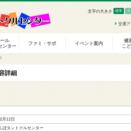
文字の大きさ
標準
大
交通ア
ホール
健
ファミ・サポ
イベント案内
センター
こ
細
容詳細
月2月12日
んぼタントクルセンター