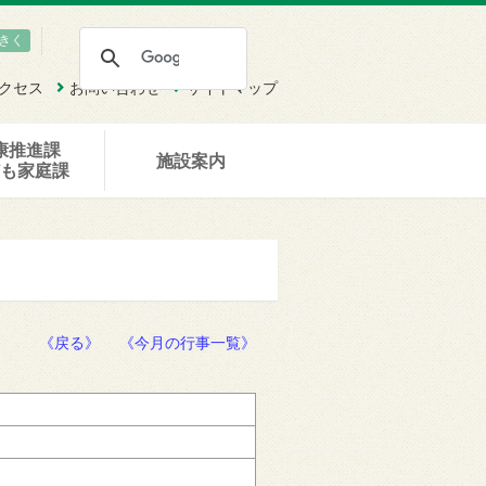
きく
クセス
お問い合わせ
サイトマップ
康推進課
施設案内
ども家庭課
《戻る》
《今月の行事一覧》