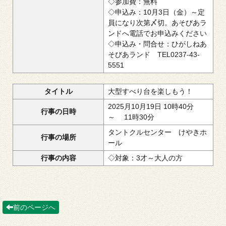
◇参加費：無料
◇申込み：10月3日（金）～定
員になり次第〆切。あそびあラ
ンドへ電話でお申込みください
◇申込み・問合せ：ひがしねあ
そびあランド TEL0237-43-
5551
タイトル
大型すべり台を楽しもう！
2025月10月19日 10時40分
行事の日時
～ 11時30分
タントクルセンター けやきホ
行事の場所
ール
行事の内容
◇対象：3才～大人の方
前のページへ