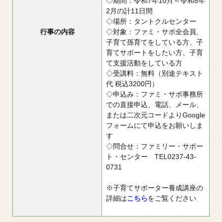
◇期間：令和7年10月～令和8年
2月の計11日間
◇場所：タントクルセンター
行事の内容
◇対象：ファミ・サポ全会員、
子育て孫育てをしている方、子
育てサポートをしたい方、子育
て支援活動をしている方
◇受講料：無料（別途テキスト
代 税込3200円）
◇申込み：ファミ・サポ事務所
での直接申込、電話、メール、
または二次元コードよりGoogle
フォームにて申込をお願いしま
す
◇問合せ：ファミリー・サポー
ト・センター TEL0237-43-
0731
※子育てサポーター養成講座の
詳細は
こちら
をご覧ください