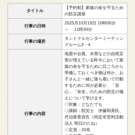
【予約制】家族の命を守るため
タイトル
の防災講座
2025月10月19日 10時00分
行事の日時
～ 11時30分
タントクルセンターミーティン
行事の場所
グルーム3・4
地震や台風、水害などの自然災
害が増えている昨今において家
族の命を守るために日ごろから
準備しておくべき物は何か、お
子さんと一緒に落ち着いて行動
するために何が必要か、「安
心」「安全」のための防災の備
えについて学びます。
◇対象：どなたでも
◇講師：防災士 伊藤和美氏、
行事の内容
丹治亜香音氏（特定非営利活動
法人 明日のたね）
◇定員：20名