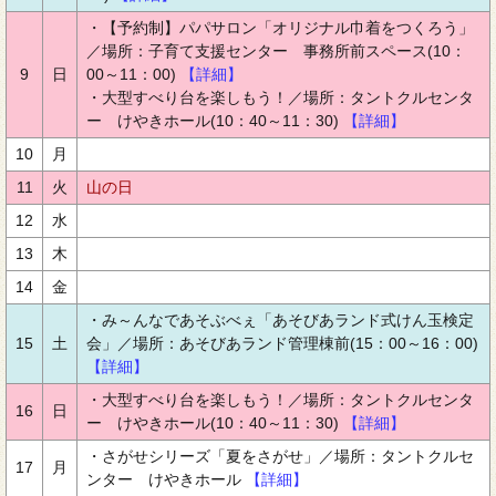
・【予約制】パパサロン「オリジナル巾着をつくろう」
／場所：子育て支援センター 事務所前スペース(10：
9
日
00～11：00)
【詳細】
・大型すべり台を楽しもう！／場所：タントクルセンタ
ー けやきホール(10：40～11：30)
【詳細】
10
月
11
火
山の日
12
水
13
木
14
金
・み～んなであそぶべぇ「あそびあランド式けん玉検定
15
土
会」／場所：あそびあランド管理棟前(15：00～16：00)
【詳細】
・大型すべり台を楽しもう！／場所：タントクルセンタ
16
日
ー けやきホール(10：40～11：30)
【詳細】
・さがせシリーズ「夏をさがせ」／場所：タントクルセ
17
月
ンター けやきホール
【詳細】