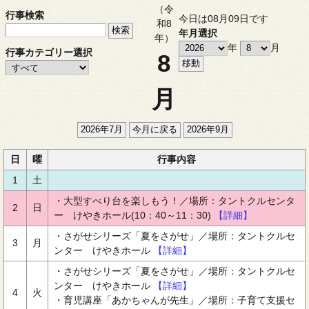
（令
行事検索
今日は08月09日です
和8
年月選択
年）
年
月
行事カテゴリー選択
8
月
日
曜
行事内容
1
土
・大型すべり台を楽しもう！／場所：タントクルセンタ
2
日
ー けやきホール(10：40～11：30)
【詳細】
・さがせシリーズ「夏をさがせ」／場所：タントクルセ
3
月
ンター けやきホール
【詳細】
・さがせシリーズ「夏をさがせ」／場所：タントクルセ
ンター けやきホール
【詳細】
4
火
・育児講座「あかちゃんが先生」／場所：子育て支援セ