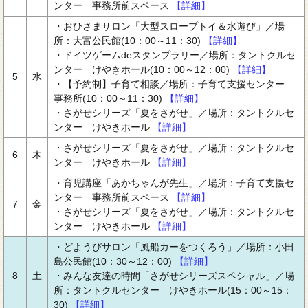
ンター 事務所前スペース
【詳細】
・おひさまサロン「大型スロープトイ＆水遊び」／場
所：大富公民館(10：00～11：30)
【詳細】
・ドイツゲームdeスタンプラリー／場所：タントクルセ
ンター けやきホール(10：00～12：00)
【詳細】
5
水
・【予約制】子育て相談／場所：子育て支援センター
事務所(10：00～11：30)
【詳細】
・さがせシリーズ「夏をさがせ」／場所：タントクルセ
ンター けやきホール
【詳細】
・さがせシリーズ「夏をさがせ」／場所：タントクルセ
6
木
ンター けやきホール
【詳細】
・育児講座「あかちゃんが先生」／場所：子育て支援セ
ンター 事務所前スペース
【詳細】
7
金
・さがせシリーズ「夏をさがせ」／場所：タントクルセ
ンター けやきホール
【詳細】
・どようびサロン「風船カーをつくろう」／場所：小田
島公民館(10：30～12：00)
【詳細】
8
土
・みんな友達の時間「さがせシリーズスペシャル」／場
所：タントクルセンター けやきホール(15：00～15：
30)
【詳細】